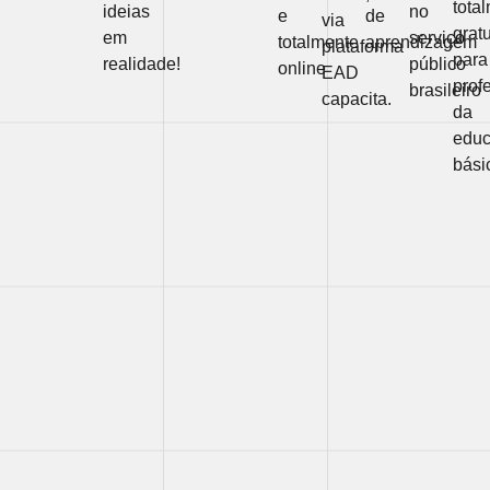
tota
ideias
no
e
de
via
gratu
em
serviço
totalmente
aprendizagem
plataforma
para
realidade!
público
online
EAD
prof
brasileiro
capacita.
da
edu
bási