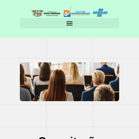
o
conteúdo